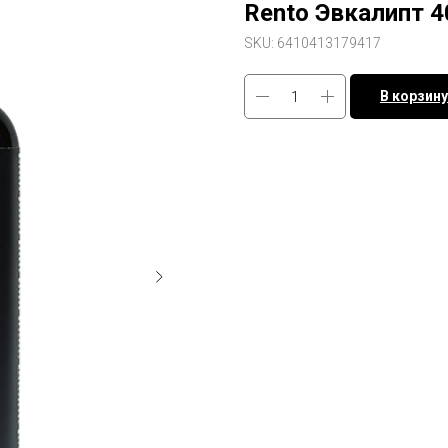
Rento Эвкалипт 4
SKU:
6410413179417
В корзину