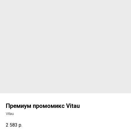
Премиум промомикс Vitau
Vitau
2 583
р.