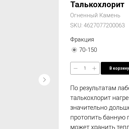
Талькохлорит
Огненный Камень
SKU:
4627077200063
Фракция
70-150
В корзину
По результатам ла
талькохлорит нагре
значительно дольше
протопить банную п
может хранить тепло