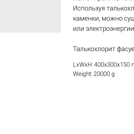
Используя талькохл
каменки, можно су
или электроэнергии
Талькохлорит фасует
LxWxH: 400x300x150
Weight: 20000 g