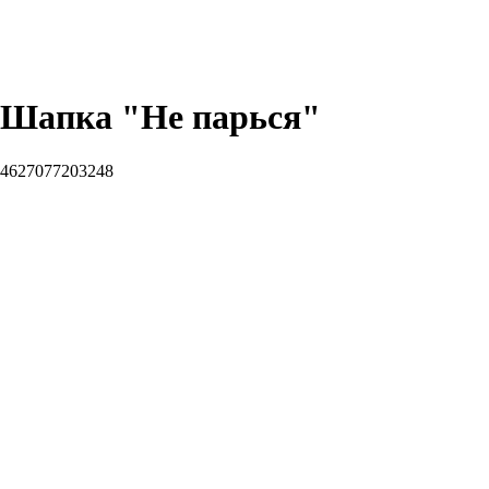
Шапка "Не парься"
4627077203248
В корзину