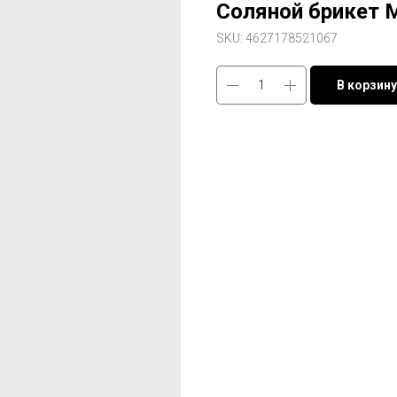
Соляной брикет 
SKU:
4627178521067
В корзину